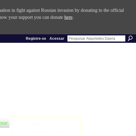
tion in fight against Russian invasion by donating to the official
 show your support you can donate
here
.
Registre-se
Acessar
onar
Bem-vindo a
Alqumides Daera