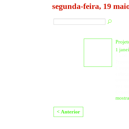
segunda-feira, 19 mai
Projet
1 jane
13:00
Projet
Compos
coloca
movim
vez ma
Organ
mostra
< Anterior