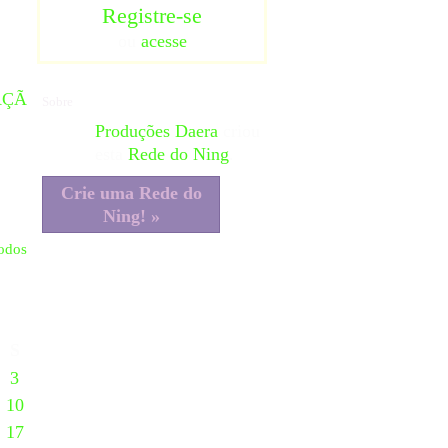
Registre-se
ou
acesse
AÇÃ
Sobre
Produções Daera
criou
esta
Rede do Ning
.
Crie uma Rede do
Ning! »
todos
S
3
10
17