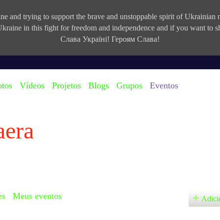
e and trying to support the brave and unstoppable spirit of Ukrainian na
kraine in this fight for freedom and independence and if you want to
Слава Україні! Героям Слава!
otos
Vídeos
Projetos
Blogs
Grupos
Eventos
aera
es
Meus eventos
Adici