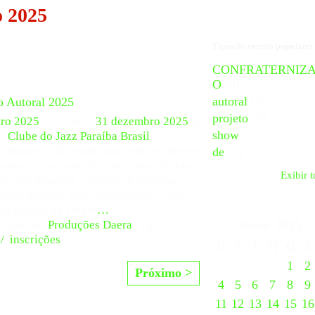
o 2025
Tipos de evento populares
CONFRATERNIZ
O
(9)
autoral
(6)
o Autoral 2025
projeto
(6)
iro 2025
às 13:00 a
31 dezembro 2025
às
show
(5)
 –
Clube do Jazz Paraíba Brasil
o Autoral 2025 motivado pelos Autores e
de
(5)
itores que com eficientes atuações tem
Exibir 
do em destaque a música Paraibana, o
ento musical vem conquistando cada
is espaço na Paraíb
…
maio
2025
izado por
Produções Daera
| Tipo:
/
,
inscrições
D
S
T
Q
Q
S
1
2
Próximo >
4
5
6
7
8
9
11
12
13
14
15
16