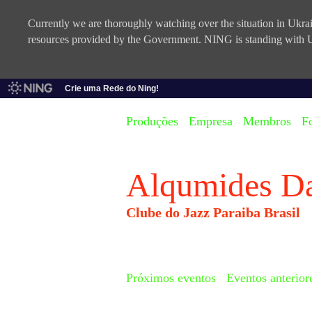
Currently we are thoroughly watching over the situation in Ukrain
resources provided by the Government. NING is standing with U
Crie uma Rede do Ning!
Produções
Empresa
Membros
F
Alqumides D
Clube do Jazz Paraiba Brasil
Próximos eventos
Eventos anterior