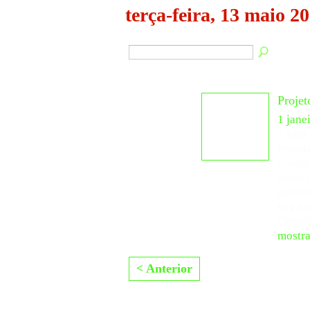
terça-feira, 13 maio 2
Projet
1 jane
13:00
Projet
Compos
coloca
movim
vez ma
Organ
mostra
< Anterior