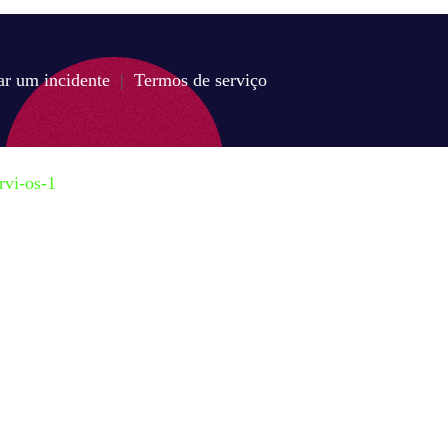
ar um incidente
|
Termos de serviço
rvi-os-1