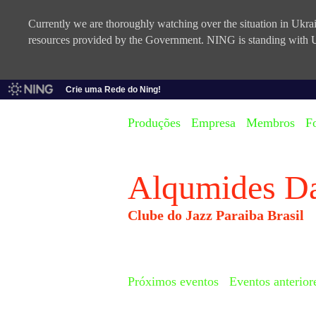
Currently we are thoroughly watching over the situation in Ukrain
resources provided by the Government. NING is standing with U
Crie uma Rede do Ning!
Produções
Empresa
Membros
F
Alqumides D
Clube do Jazz Paraiba Brasil
Próximos eventos
Eventos anterior