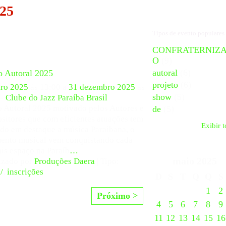
025
Tipos de evento populares
CONFRATERNIZ
O
(9)
autoral
(6)
o Autoral 2025
projeto
(6)
iro 2025
às 13:00 a
31 dezembro 2025
às
show
(5)
 –
Clube do Jazz Paraíba Brasil
o Autoral 2025 motivado pelos Autores e
de
(5)
itores que com eficientes atuações tem
Exibir 
do em destaque a música Paraibana, o
ento musical vem conquistando cada
is espaço na Paraíb
…
maio
2025
izado por
Produções Daera
| Tipo:
/
,
inscrições
D
S
T
Q
Q
S
1
2
Próximo >
4
5
6
7
8
9
11
12
13
14
15
16