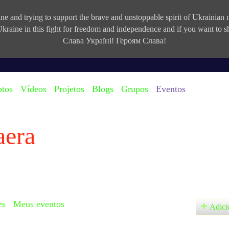
e and trying to support the brave and unstoppable spirit of Ukrainian na
kraine in this fight for freedom and independence and if you want to
Слава Україні! Героям Слава!
otos
Vídeos
Projetos
Blogs
Grupos
Eventos
aera
es
Meus eventos
Adici