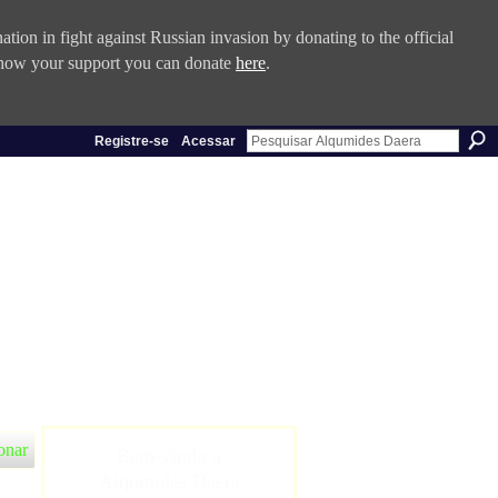
tion in fight against Russian invasion by donating to the official
 show your support you can donate
here
.
Registre-se
Acessar
onar
Bem-vindo a
Alqumides Daera