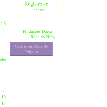
Registre-se
ou
acesse
AÇÃ
Sobre
Produções Daera
criou
esta
Rede do Ning
.
Crie uma Rede do
Ning! »
todos
S
3
10
17