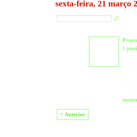
sexta-feira, 21 março 
Projet
1 jane
13:00
Projet
Compos
coloca
movim
vez ma
Organ
mostra
< Anterior