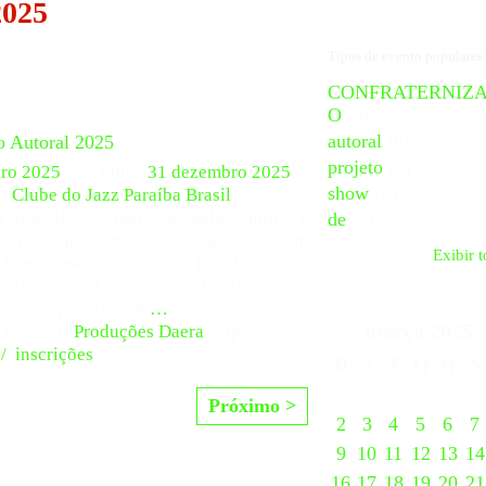
2025
Tipos de evento populares
CONFRATERNIZ
O
(9)
autoral
(6)
o Autoral 2025
projeto
(6)
iro 2025
às 13:00 a
31 dezembro 2025
às
show
(5)
 –
Clube do Jazz Paraíba Brasil
o Autoral 2025 motivado pelos Autores e
de
(5)
itores que com eficientes atuações tem
Exibir 
do em destaque a música Paraibana, o
ento musical vem conquistando cada
is espaço na Paraíb
…
março
2025
izado por
Produções Daera
| Tipo:
/
,
inscrições
D
S
T
Q
Q
S
Próximo >
2
3
4
5
6
7
9
10
11
12
13
14
16
17
18
19
20
21