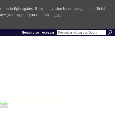
tion in fight against Russian invasion by donating to the official
 show your support you can donate
here
.
Registre-se
Acessar
onar
Bem-vindo a
Alqumides Daera