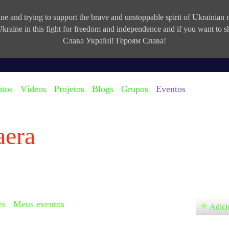
e and trying to support the brave and unstoppable spirit of Ukrainian na
kraine in this fight for freedom and independence and if you want to
Слава Україні! Героям Слава!
otos
Vídeos
Projetos
Blogs
Grupos
Eventos
aera
es
Meus eventos
Adici