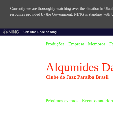
Currently we are thoroughly watching over the situation in Ukrain
resources provided by the Government. NING is standing with U
Crie uma Rede do Ning!
Produções
Empresa
Membros
F
Alqumides D
Clube do Jazz Paraiba Brasil
Próximos eventos
Eventos anterior