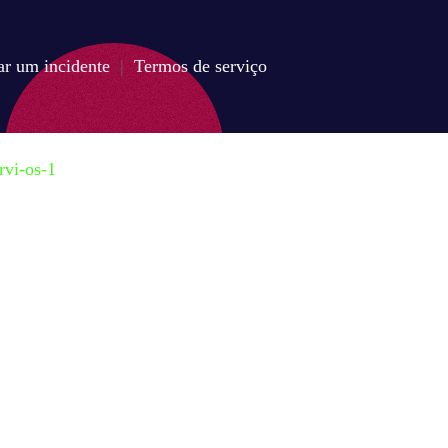
ar um incidente
|
Termos de serviço
rvi-os-1