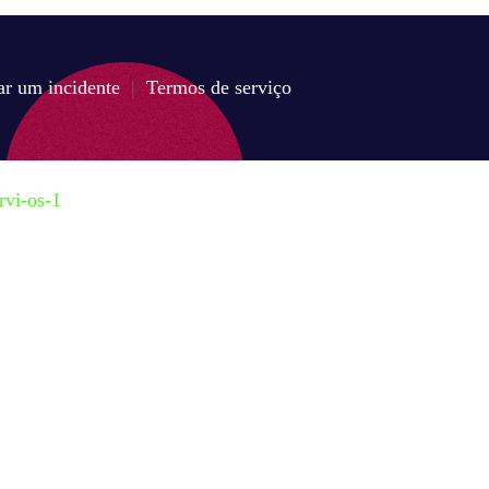
ar um incidente
|
Termos de serviço
rvi-os-1