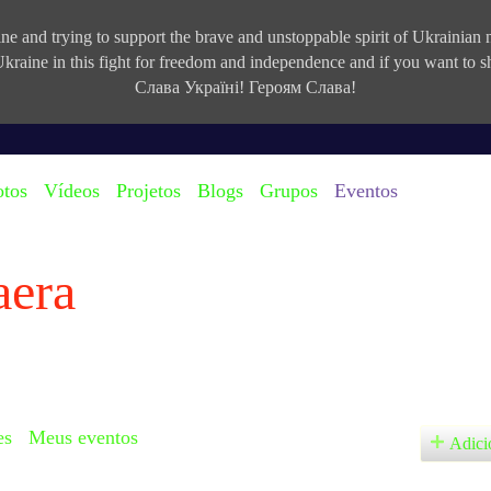
e and trying to support the brave and unstoppable spirit of Ukrainian na
kraine in this fight for freedom and independence and if you want to
Слава Україні! Героям Слава!
otos
Vídeos
Projetos
Blogs
Grupos
Eventos
aera
es
Meus eventos
Adici