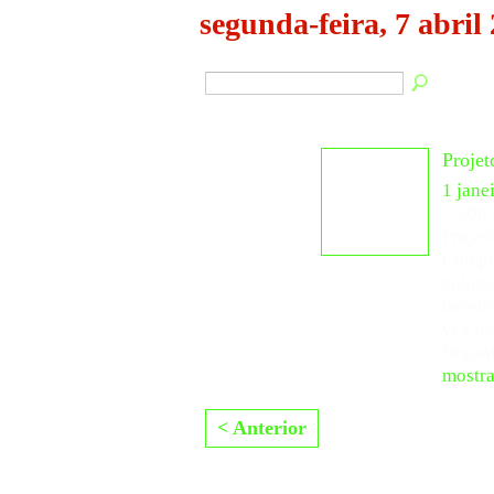
segunda-feira, 7 abril
Projet
1 jane
13:00
Projet
Compos
coloca
movim
vez ma
Organ
mostra
< Anterior