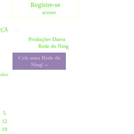
Registre-se
ou
acesse
AÇÃ
Sobre
Produções Daera
criou
esta
Rede do Ning
.
Crie uma Rede do
Ning! »
todos
S
5
12
19