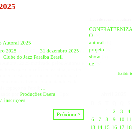
 2025
Tipos de evento populares
CONFRATERNIZ
O
(9)
autoral
(6)
o Autoral 2025
projeto
(6)
iro 2025
às 13:00 a
31 dezembro 2025
às
show
(5)
 –
Clube do Jazz Paraíba Brasil
o Autoral 2025 motivado pelos Autores e
de
(5)
itores que com eficientes atuações tem
Exibir 
do em destaque a música Paraibana, o
ento musical vem conquistando cada
is espaço na Paraíb
…
abril
2025
izado por
Produções Daera
| Tipo:
/
,
inscrições
D
S
T
Q
Q
S
1
2
3
4
Próximo >
6
7
8
9
10
11
13
14
15
16
17
18