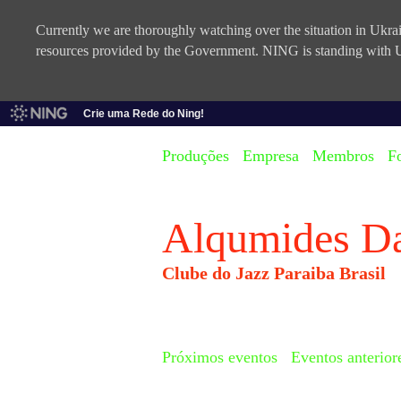
Currently we are thoroughly watching over the situation in Ukrain
resources provided by the Government. NING is standing with U
Crie uma Rede do Ning!
Produções
Empresa
Membros
F
Alqumides D
Clube do Jazz Paraiba Brasil
Próximos eventos
Eventos anterior