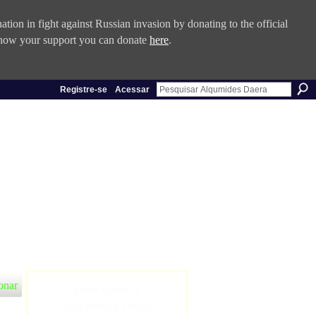
tion in fight against Russian invasion by donating to the official
 show your support you can donate
here
.
Registre-se
Acessar
onar
Bem-vindo a
Alqumides Daera