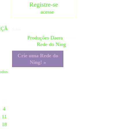
Registre-se
ou
acesse
AÇÃ
Sobre
Produções Daera
criou
esta
Rede do Ning
.
Crie uma Rede do
Ning! »
todos
S
4
11
18