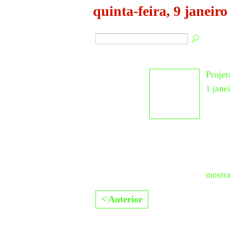
quinta-feira, 9 janeiro
Projet
1 jane
13:00
Projet
Compos
coloca
movim
vez ma
Organ
mostra
< Anterior