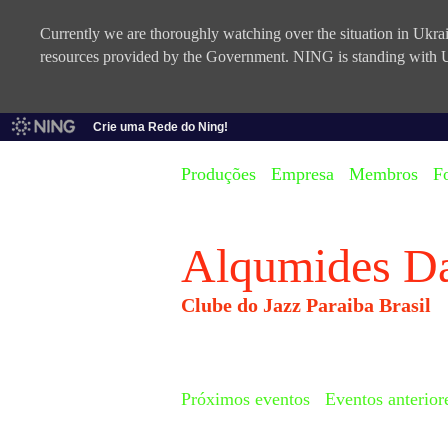
Currently we are thoroughly watching over the situation in Ukrain
resources provided by the Government. NING is standing with U
Crie uma Rede do Ning!
Produções
Empresa
Membros
F
Alqumides D
Clube do Jazz Paraiba Brasil
Próximos eventos
Eventos anterior