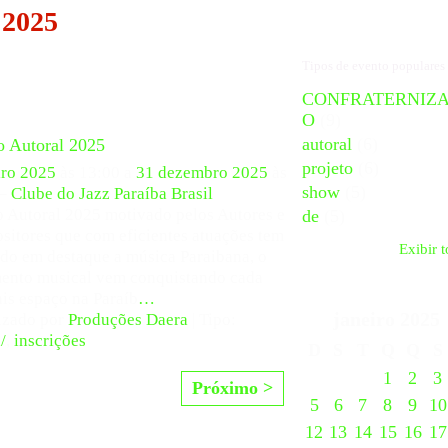
 2025
Tipos de evento populares
CONFRATERNIZ
O
(9)
autoral
(6)
o Autoral 2025
projeto
(6)
iro 2025
às 13:00 a
31 dezembro 2025
às
show
(5)
 –
Clube do Jazz Paraíba Brasil
o Autoral 2025 motivado pelos Autores e
de
(5)
itores que com eficientes atuações tem
Exibir 
do em destaque a música Paraibana, o
ento musical vem conquistando cada
is espaço na Paraíb
…
janeiro
2025
izado por
Produções Daera
| Tipo:
/
,
inscrições
D
S
T
Q
Q
S
1
2
3
Próximo >
5
6
7
8
9
10
12
13
14
15
16
17