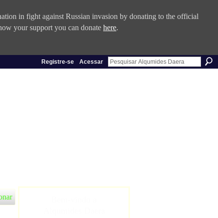
tion in fight against Russian invasion by donating to the official
 show your support you can donate
here
.
Registre-se
Acessar
onar
Bem-vindo a
Alqumides Daera