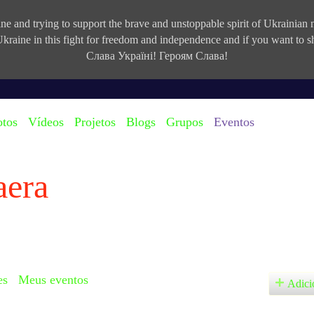
e and trying to support the brave and unstoppable spirit of Ukrainian na
kraine in this fight for freedom and independence and if you want to
Слава Україні! Героям Слава!
otos
Vídeos
Projetos
Blogs
Grupos
Eventos
aera
es
Meus eventos
Adici