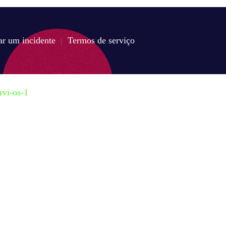
ar um incidente
|
Termos de serviço
rvi-os-1