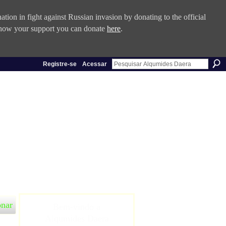
tion in fight against Russian invasion by donating to the official
 show your support you can donate
here
.
Registre-se
Acessar
onar
Bem-vindo a
Alqumides Daera