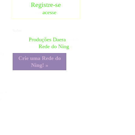
Registre-se
ou
acesse
Sobre
Produções Daera
criou
esta
Rede do Ning
.
em
Crie uma Rede do
Ning! »
os e
e