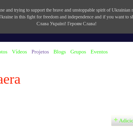
e and trying to support the brave and unstoppable spirit of Ukrainian na
kraine in this fight for freedom and independence and if you want to
Слава Україні! Героям Слава!
otos
Vídeos
Projetos
Blogs
Grupos
Eventos
aera
Adici