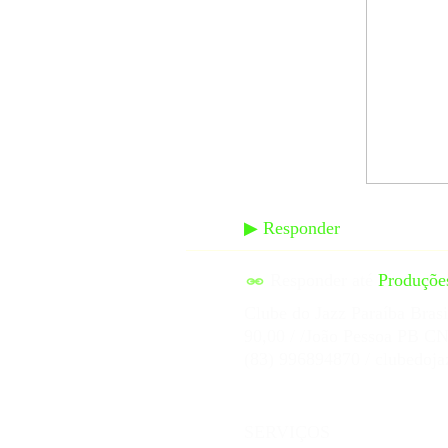
▶
Responder
Responder até
Produçõe
Clube do Jazz Paraíba Brasi
90,00 / /João Pessoa PB C
(83) 996894870 / clubedo
SERVIÇOS