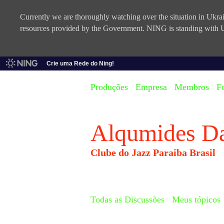
Currently we are thoroughly watching over the situation in Ukrain
resources provided by the Government. NING is standing with U
Crie uma Rede do Ning!
Produções
Empresa
Membros
F
Alqumides D
Clube do Jazz Paraiba Brasil
Todas as Discussões
Meus tópicos