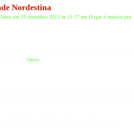
ade Nordestina
Daera
em 29 setembro 2013 às 11:17 em
O que é música pra
Maia
e
Alquimides Daera
, disco
Identidade Nordestina
, b
ção musical.
Ouvir
0
e mídia que envolve a parte gráfica de divulgação em panflet
ante o evento e recursos da internet (sites de relacionamento 
terior + direitos a mídia na rádio + stand no evento