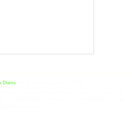
s Daera
em
15 novembro 2015 at 3:05
l /empresa privada de arte e cultura musical / anuidade $R
NPJ 12.486.828/0001-80 Fones - Oi (83) 988896640 / Tim
jazzpb@hotmail.com