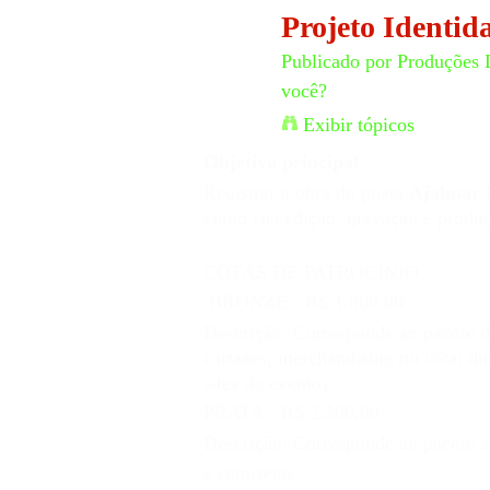
Projeto Identid
Publicado por
Produções 
você?
Exibir tópicos
Objetivo principal
Registrar a obra do poeta
Ajalmar 
como sua edição, gravação e produ
COTAS DE PATROCINIO
BRONZE - R$ 1.000,0
Descrição: Corresponde ao pacote d
cartazes, merchandising no local dur
sites do evento).
PRATA - R$ 2.500,00
Descrição: Corresponde ao pacote an
e camisetas.