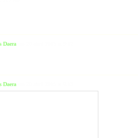
s Daera
em
20 abril 2015 at 9:12
s Daera
em
20 abril 2015 at 9:13