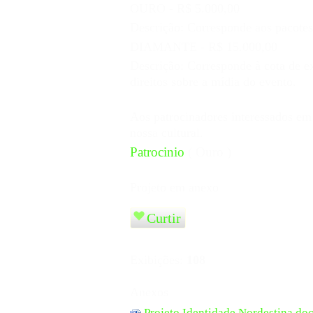
OURO - R$ 5.000,00
Descrição: Corresponde aos pacotes 
DIAMANTE - R$ 15.000,00
Descrição: Corresponde à cota de ex
direitos sobre a mídia do evento.
Aos patrocinadores interessados em 
nossa cultural.
Patrocinio
( Ouro )
Projeto em anexo
Curtir
Exibições:
108
Anexos
Projeto Identidade Nordestina.do