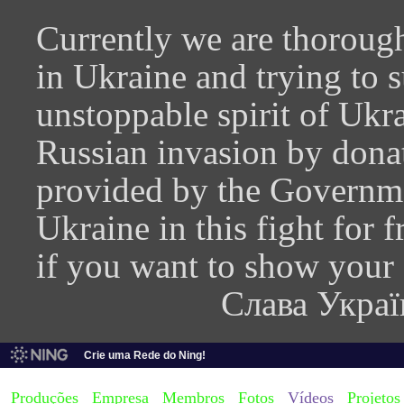
Currently we are thorough
in Ukraine and trying to 
unstoppable spirit of Ukra
Russian invasion by donati
provided by the Governme
Ukraine in this fight for
if you want to show your
Слава Украї
Crie uma Rede do Ning!
Produções
Empresa
Membros
Fotos
Vídeos
Projetos