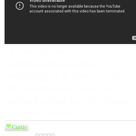
cd a rota da seda-
instrumental/tupinambá
barjud(tupy) e dj gordo /A flauta 
um instrumento de sopro, da
família das madeiras. Sua origem
remonta o período n...
Curtir