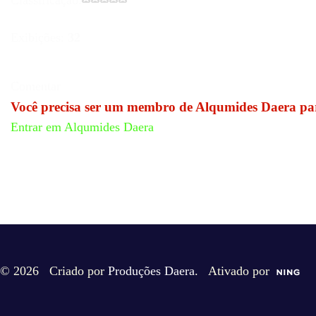
Classificação:
Exibições:
32
Comentar
Você precisa ser um membro de Alqumides Daera par
Entrar em Alqumides Daera
© 2026 Criado por
Produções Daera
. Ativado por