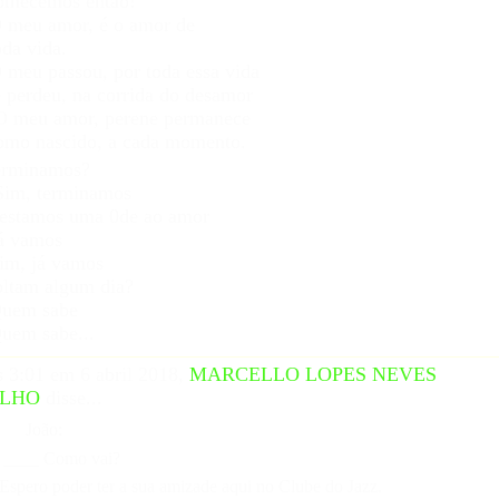
omecemos então!
 meu amor, é o amor de
da vida.
 meu passou, por toda essa vida
 perdeu, na corrida do desamor
O meu amor, perene permanece
mo nascido, a cada momento.
erminamos?
Sim, terminamos
estamos uma 0de ao amor
á vamos
im, já vamos
ltam algum dia?
Quem sabe
uem sabe...
 3:01 em 6 abril 2018,
MARCELLO LOPES NEVES
ILHO
disse...
João:
___ Como vai?
pero poder ter a sua amizade aqui no Clube do Jazz.