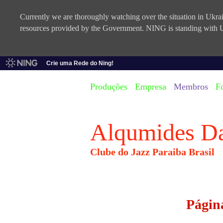
Currently we are thoroughly watching over the situation in Ukrain
resources provided by the Government. NING is standing with U
Crie uma Rede do Ning!
Produções
Empresa
Membros
F
Alqumides D
Clube do Jazz Paraiba Brasil
Págin