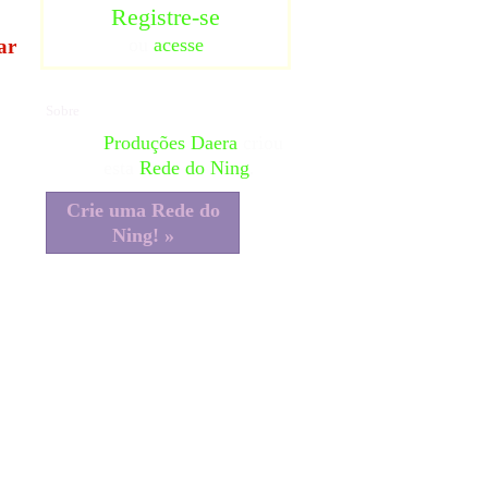
Registre-se
ou
acesse
ar
Sobre
Produções Daera
criou
esta
Rede do Ning
.
Crie uma Rede do
Ning! »