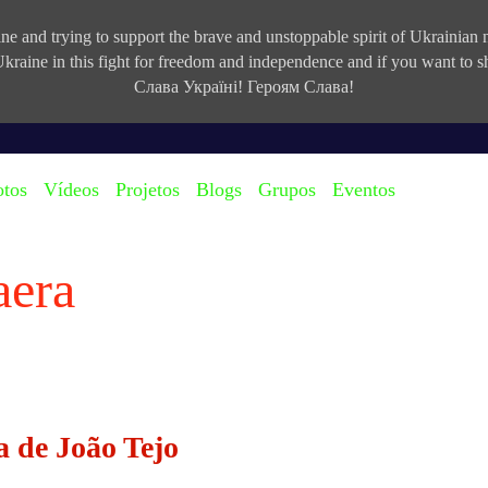
e and trying to support the brave and unstoppable spirit of Ukrainian na
kraine in this fight for freedom and independence and if you want to
Слава Україні! Героям Слава!
otos
Vídeos
Projetos
Blogs
Grupos
Eventos
aera
a de João Tejo