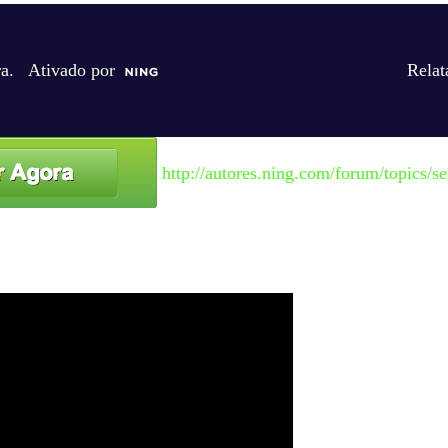
ra
. Ativado por
Relat
http://autores.ning.com/forum/topics/se