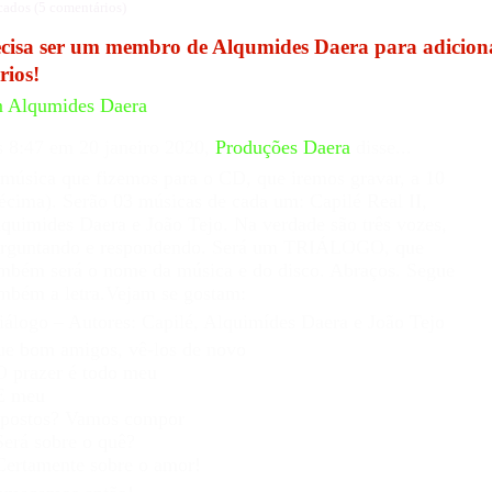
ados (5 comentários)
ecisa ser um membro de Alqumides Daera para adicion
rios!
m Alqumides Daera
 8:47 em 20 janeiro 2020,
Produções Daera
disse...
música que fizemos para o CD, que iremos gravar, a 10
écima). Serão 03 músicas de cada um: Capilé Real II,
quimides Daera e João Tejo. Na verdade são três vozes,
rguntando e respondendo. Será um TRIÁLOGO, que
mbém será o nome da música e do disco. Abraços. Segue
mbém a letra.Vejam se gostam:
iálogo – Autores: Capilé, Alquimídes Daera e João Tejo
e bom amigos, vê-los de novo
O prazer é todo meu
E meu
postos? Vamos compor
Será sobre o quê?
Certamente sobre o amor!