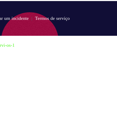
ar um incidente
|
Termos de serviço
rvi-os-1