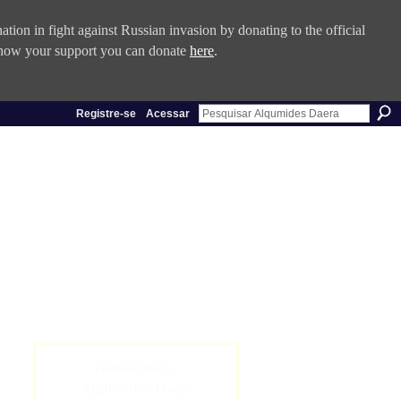
tion in fight against Russian invasion by donating to the official
 show your support you can donate
here
.
Registre-se
Acessar
Bem-vindo a
Alqumides Daera