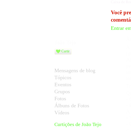
Caixa de Rec
Você pr
comentá
Entrar e
Às
João Tejo
A 
Curtir
(d
Al
pe
Mensagens de blog
ta
Tópicos
ta
Eventos
Tr
Grupos
Qu
Fotos
- 
- 
Álbuns de Fotos
A 
Vídeos
- 
- 
Curtições de João Tejo