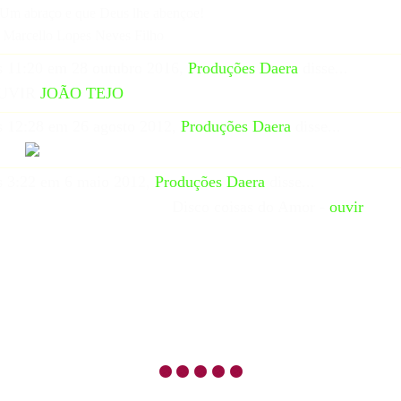
 abraço e que Deus lhe abençoe!
rcello Lopes Neves Filho
 11:20 em 28 outubro 2016,
Produções Daera
disse...
UVIR
JOÃO TEJO
 12:28 em 26 agosto 2012,
Produções Daera
disse...
 3:22 em 6 maio 2012,
Produções Daera
disse...
Disco coisas do Amor -
ouvir