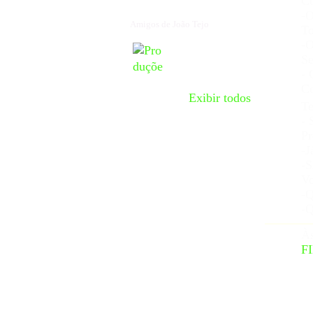
C
-O
Amigos de João Tejo
To
-O
Se
- 
Co
Exibir todos
T
- 
Pr
-J
-S
Vo
-
-Q
Às
F
_
Es