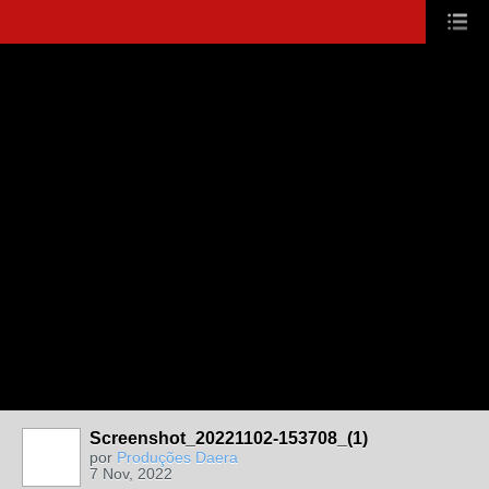
Screenshot_20221102-153708_(1)
por
Produções Daera
7 Nov, 2022