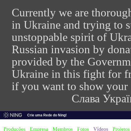
Currently we are thorough
in Ukraine and trying to 
unstoppable spirit of Ukra
Russian invasion by donati
provided by the Governme
Ukraine in this fight for
if you want to show your
Слава Украї
Crie uma Rede do Ning!
Produções
Empresa
Membros
Fotos
Vídeos
Projetos