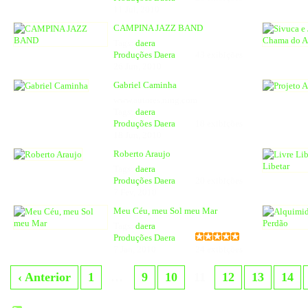
11 Jul, 2010
CAMPINA JAZZ BAND
Tags:
daera
Produções Daera
43 exibições
26 Jun, 2010
Gabriel Caminha
www.autores.ning.com
Tags:
daera
Produções Daera
18 exibições
18 Jun, 2010
Roberto Araujo
Tags:
daera
Produções Daera
20 exibições
7 Fev, 2010
Meu Céu, meu Sol meu Mar
Tags:
daera
Produções Daera
7 Jan, 2010
24 exibições
‹ Anterior
1
…
9
10
11
12
13
14