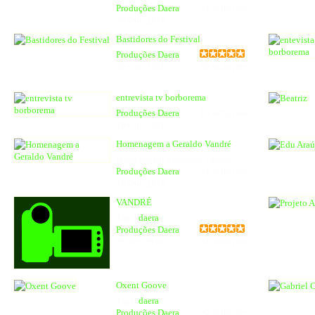
Produções Daera
32 exibições
20 Out, 2010
Bastidores do Festival
Produções Daera
20 Out, 2010
50 exibições
entrevista tv borborema
Produções Daera
15 exibições
19 Out, 2010
Homenagem a Geraldo Vandré
Homenagem a Geraldo Vandré
Produções Daera
32 exibições
10 Out, 2010
VANDRÉ
Tags:
daera
Produções Daera
26 Set, 2010
61 exibições
Oxent Goove
Tags:
daera
Produções Daera
20 exibições