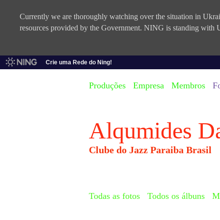
Currently we are thoroughly watching over the situation in Ukrain
resources provided by the Government. NING is standing with U
Crie uma Rede do Ning!
Produções
Empresa
Membros
F
Alqumides D
Clube do Jazz Paraiba Brasil
Todas as fotos
Todos os álbuns
Mi