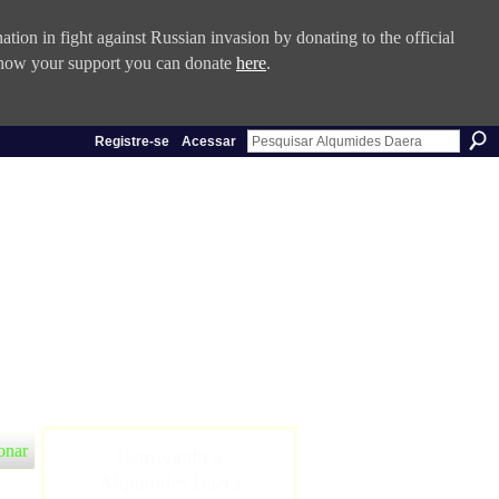
tion in fight against Russian invasion by donating to the official
 show your support you can donate
here
.
Registre-se
Acessar
onar
Bem-vindo a
Alqumides Daera