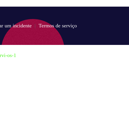
ar um incidente
|
Termos de serviço
rvi-os-1