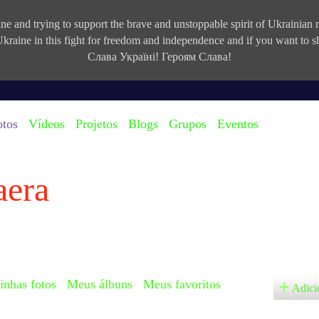
e and trying to support the brave and unstoppable spirit of Ukrainian na
kraine in this fight for freedom and independence and if you want to
Слава Україні! Героям Слава!
otos
Vídeos
Projetos
Blogs
Grupos
Eventos
aera
nhas fotos
Meus álbuns
Meus favoritos
Adici