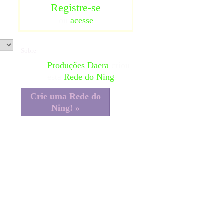
Registre-se
ou
acesse
Sobre
Produções Daera
criou
esta
Rede do Ning
.
Crie uma Rede do
Ning! »