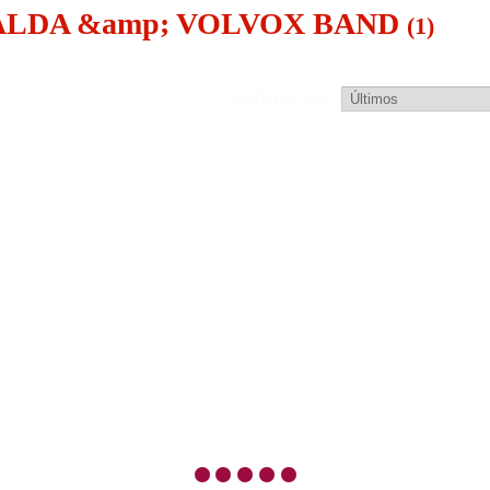
M ALDA &amp; VOLVOX BAND
(1)
Ordenar por: