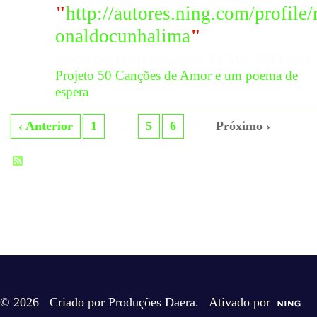
"
http://autores.ning.com/profile/
onaldocunhalima
"
Produções Daera respondeu 24 Mar, 2013 para
Projeto 50 Canções de Amor e um poema de
espera
‹ Anterior
1
…
5
6
7
Próximo ›
© 2026 Criado por
Produções Daera
. Ativado por