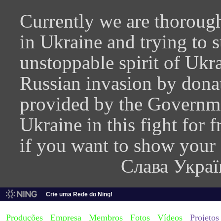
Currently we are thorough
in Ukraine and trying to 
unstoppable spirit of Ukra
Russian invasion by donati
provided by the Governme
Ukraine in this fight for
if you want to show your
Слава Украї
Crie uma Rede do Ning!
Produções
Empresa
Membros
Fotos
Vídeos
Projetos